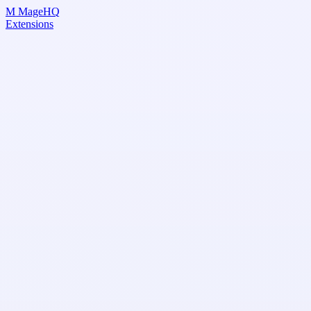
Skip
M
MageHQ
to
Extensions
Content