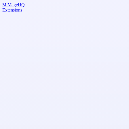
Skip
M
MageHQ
to
Extensions
Content