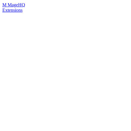
Skip
M
MageHQ
to
Extensions
Content