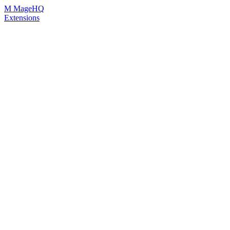
Skip
M
MageHQ
to
Extensions
Content