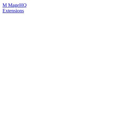
Skip
M
MageHQ
to
Extensions
Content