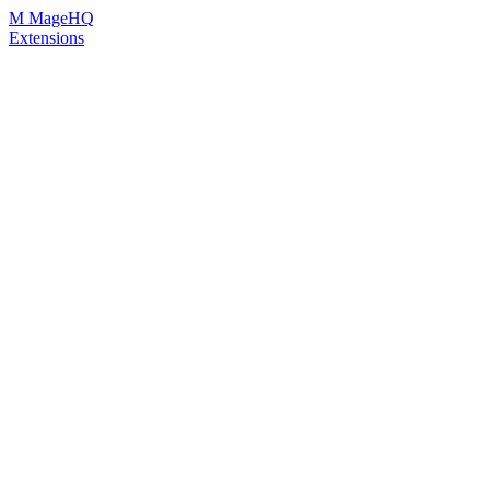
Skip
M
MageHQ
to
Extensions
Content