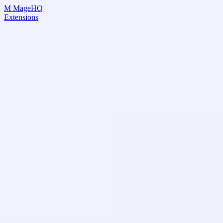
Skip
M
MageHQ
to
Extensions
Content